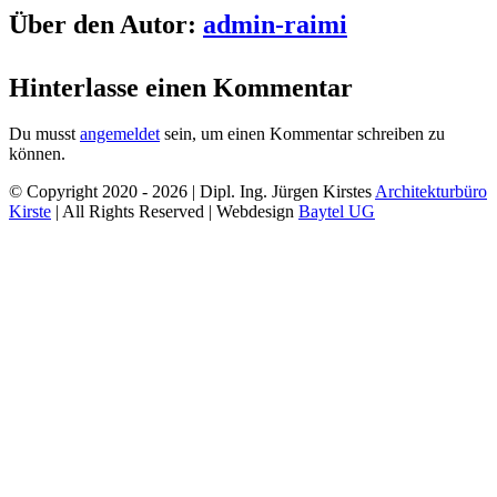
Facebook
Twitter
Reddit
LinkedIn
WhatsApp
Tumblr
Pinterest
Vk
Xing
E-
Über den Autor:
admin-raimi
Mail
Hinterlasse einen Kommentar
Du musst
angemeldet
sein, um einen Kommentar schreiben zu
können.
© Copyright 2020 -
2026 | Dipl. Ing. Jürgen Kirstes
Architekturbüro
Kirste
| All Rights Reserved | Webdesign
Baytel UG
Nach
oben