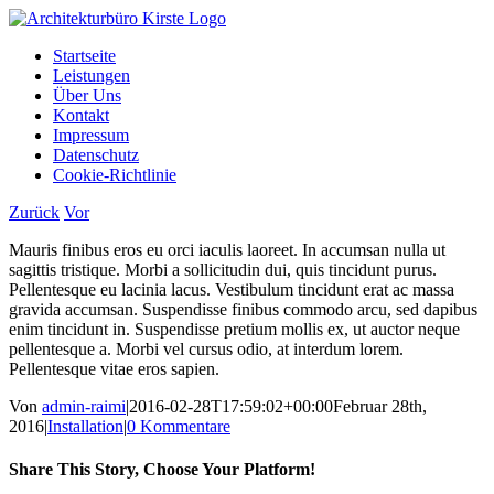
Zum
Inhalt
Startseite
springen
Leistungen
Über Uns
Kontakt
Impressum
Datenschutz
Cookie-Richtlinie
Zurück
Vor
Mauris finibus eros eu orci iaculis laoreet. In accumsan nulla ut
sagittis tristique. Morbi a sollicitudin dui, quis tincidunt purus.
Pellentesque eu lacinia lacus. Vestibulum tincidunt erat ac massa
gravida accumsan. Suspendisse finibus commodo arcu, sed dapibus
enim tincidunt in. Suspendisse pretium mollis ex, ut auctor neque
pellentesque a. Morbi vel cursus odio, at interdum lorem.
Pellentesque vitae eros sapien.
Von
admin-raimi
|
2016-02-28T17:59:02+00:00
Februar 28th,
2016
|
Installation
|
0 Kommentare
Share This Story, Choose Your Platform!