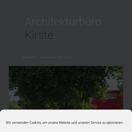
Zum
Inhalt
Architekturbüro
springen
Kirste
Startseite
|
Feuerwehr Mainburg
Wir verwenden Cookies, um unsere Website und unseren Service zu optimieren.